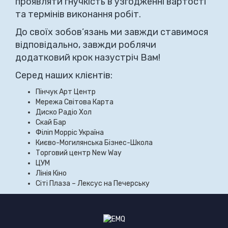
проявляти гнучкість в узгодженні вартості
та термінів виконання робіт.
До своїх зобов’язань ми завжди ставимося
відповідально, завжди роблячи
додатковий крок назустріч Вам!
Серед наших клієнтів:
Пінчук Арт Центр
Мережа Світова Карта
Диско Радіо Хол
Скай Бар
Філіп Морріс Україна
Києво-Могилянська Бізнес-Школа
Торговий центр New Way
ЦУМ
Лінія Кіно
Сіті Плаза – Лексус на Печерську