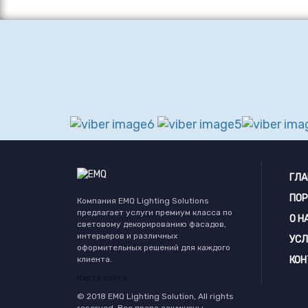
ГЛА
ПО
Компания EMQ Lighting Solutions
предлагает услуги премиум класса по
О Н
световому декорированию фасадов,
интерьеров и различных
УСЛ
оформительных решений для каждого
клиента.
КОН
Карта сайта
© 2018 EMQ Lighting Solution, All rights
reserved, Все права защищены