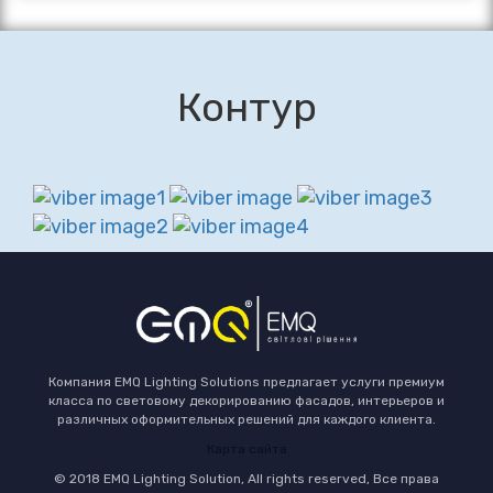
Контур
Компания EMQ Lighting Solutions предлагает услуги премиум
класса по световому декорированию фасадов, интерьеров и
различных оформительных решений для каждого клиента.
Карта сайта
© 2018 EMQ Lighting Solution, All rights reserved, Все права